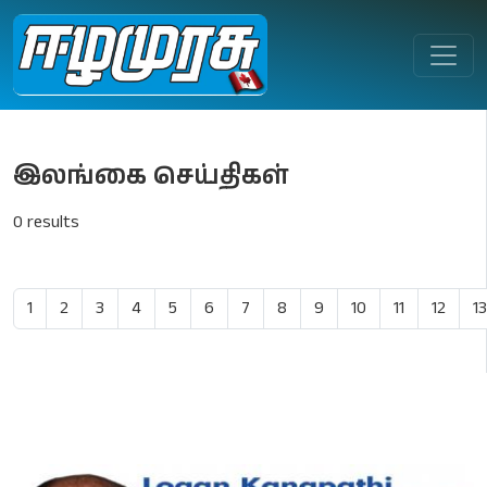
இலங்கை செய்திகள்
0 results
1
2
3
4
5
6
7
8
9
10
11
12
13